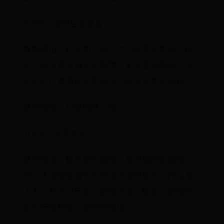
TOP7：虚空巨龙维肯
推荐理由：在早期，虚空龙的出手速度快，延
迟一回合是所有人的噩梦。如今虽被削弱，但
是无论在推图还是竞技场一样有出色的表现
推荐战魂：巴哈姆特之魂
TOP8：冰雪女王
推荐理由：最早期的战宠，最早期的防御宠
物。主动技能减伤的作用还是很实用。而且易
上手。有不少玩家之前双冰女，绿龙、希望的
组合无限防御，镇守竞技场