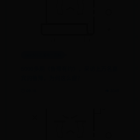
beat365正版唯一官网
5000多期《鲁豫有约》，采访上万名嘉
宾的鲁豫，为何这么瘦？
🕒 09-16
👁️ 3345