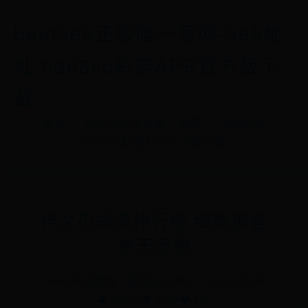
beat365正版唯一官网-365地
址-0365cc彩票APP官方版下
载
首页
beat365正版唯一官网
365地址
0365cc彩票APP官方版下载
神之刃战宠排行榜 细数那些
逆天宠物
beat365正版唯一官网
📅 2026-01-10 06:05:25
👤 admin
👁️ 9129
❤️ 497