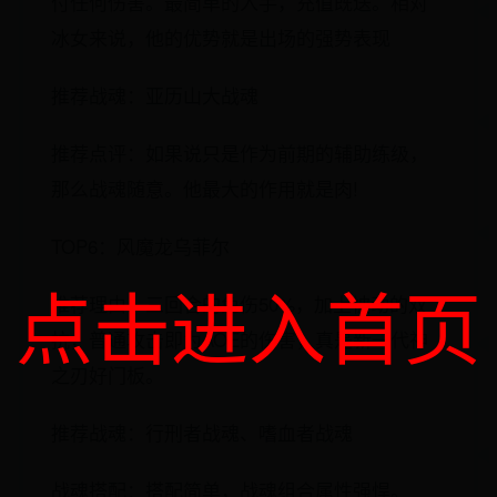
付任何伤害。最简单的入手，充值既送。相对
冰女来说，他的优势就是出场的强势表现
推荐战魂：亚历山大战魂
推荐点评：如果说只是作为前期的辅助练级，
那么战魂随意。他最大的作用就是肉!
TOP6：风魔龙乌菲尔
点击进入首页
推荐理由：三回合的免伤50%，加上被动的双
抗，普通攻击即为AOE的伤害，真是新一代神
之刃好门板。
推荐战魂：行刑者战魂、嗜血者战魂
战魂搭配：搭配简单，战魂组合属性强悍。