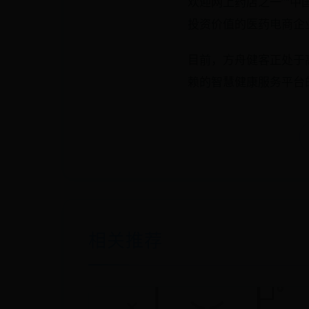
欢迎网上药店之一”“中
投资价值的医药电商企
目前，方舟健客正处于
赖的智慧健康服务平台
相关推荐