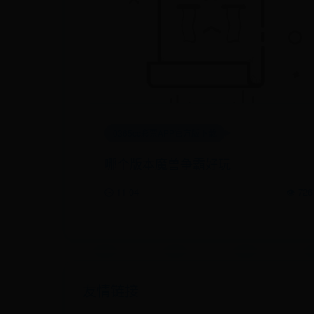
0365cc彩票APP官方版下载
哪个版本魔兽争霸好玩
🕒 11-04
👁️ 726
友情链接