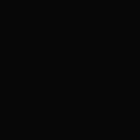
的医药电商品牌”、“最具
大，并朝着打造最值得信