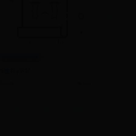
beat365正版唯一官网
钱锺书 | 苏轼
🕒 01-28
👁️ 1040