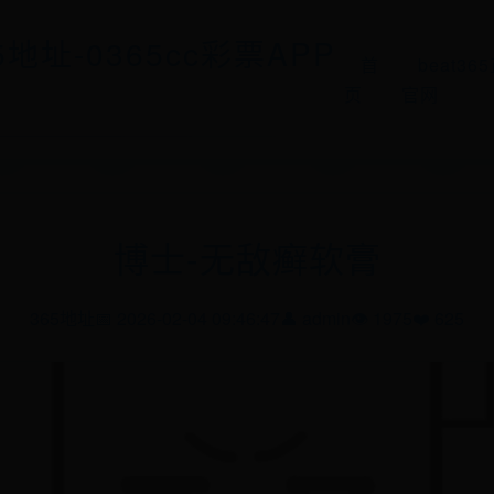
5地址-0365cc彩票APP
首
beat3
页
官网
博士-无敌癣软膏
365地址
📅 2026-02-04 09:46:47
👤 admin
👁️ 1975
❤️ 625