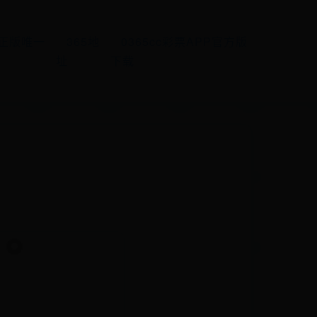
65正版唯一
365地
0365cc彩票APP官方版
址
下载