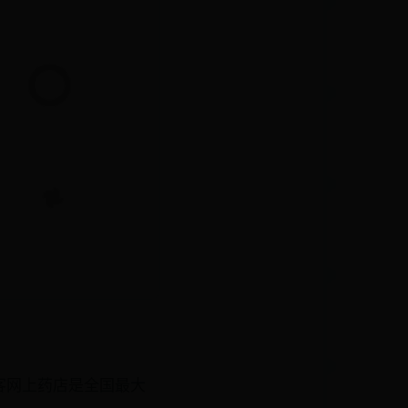
客网上药店是全国最大