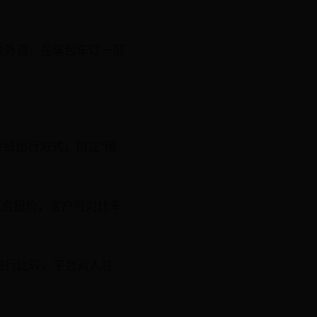
会外语，在享包车订一部
统出行方式，树立“租
组合报价，客户可对比车
进行比较，平台对入驻