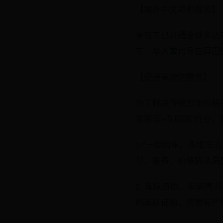
【境外中文司机服务】
享包车已开通全球多达
车，华人兼司导在异国
【便捷高效的服务】
为了解决传统包车价格
赁客运+互联网”行业，
1.“一键约车，多维筛
型、服务、价格挑选满
2. 车队资质、车辆
的车队证照、资质有严