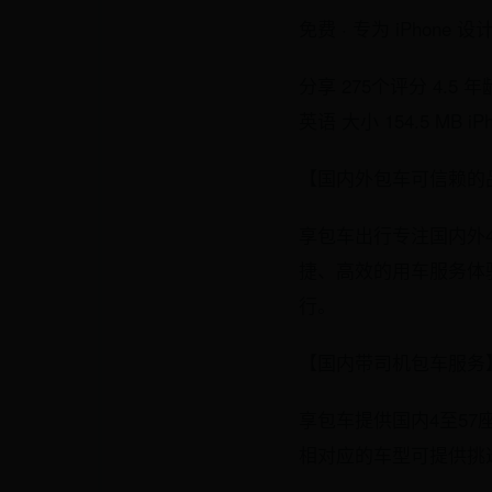
免费 · 专为 iPhone 设
分享 275个评分 4.5 年龄 4
英语 大小 154.5 MB iPh
【国内外包车可信赖的
享包车出行专注国内外4
捷、高效的用车服务体
行。
【国内带司机包车服务
享包车提供国内4至5
相对应的车型可提供挑