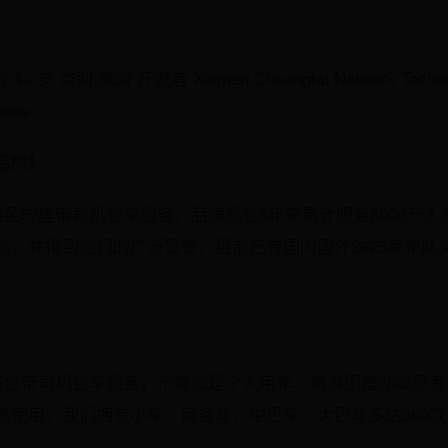
计
+ 岁 类别 旅游 开发者 Xiamen Chuanghu Network Technolo
one
品牌】
至57座带司机包车服务，品牌成立8年来累计服务8000万
验，并得到他们的广泛赞誉，目前已有国内国外2625家车队
】
7座位带司机包车服务，不管您是个人用车、旅游团建亦或是
选使用，我们拥有小车、商务车、中巴车、大巴车多达360