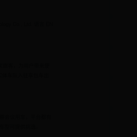
gy Co., Ltd. 语言 EN
人次旅客，为用户带来便
实体车队入驻享包车出
考察会议用车，平台都有
款车型可提供挑选。