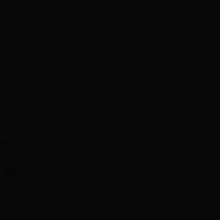
65正版唯一
365地
0365cc彩票APP官方版
址
下载
❤️ 832