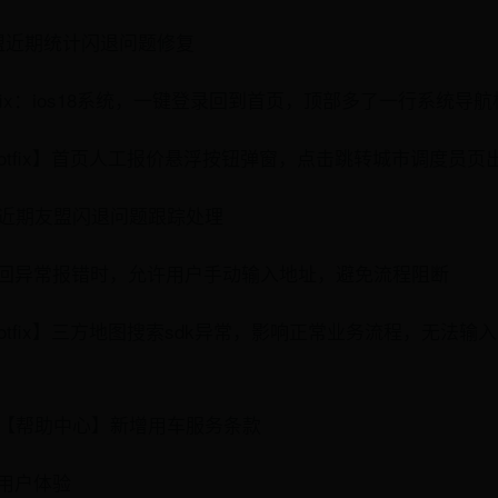
/14 友盟近期统计闪退问题修复
4/07 hotfix：ios18系统，一键登录回到首页，顶部多了一行系统导
01/15 【hotfix】首页人工报价悬浮按钮弹窗，点击跳转城市调度员
/20 1、近期友盟闪退问题跟踪处理
k返回异常报错时，允许用户手动输入地址，避免流程阻断
09/17 【hotfix】三方地图搜索sdk异常，影响正常业务流程，无
8/05 1、【帮助中心】新增用车服务条款
化用户体验