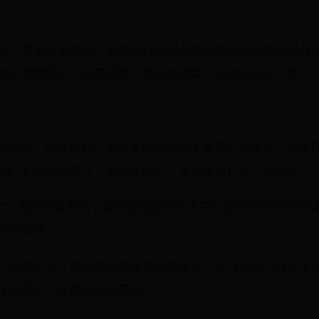
72个国家包车服务，出国旅行您不必提前做行程攻略也不必
他乡带给您亲人般的感受，带您无缝接入当地的风土人情。
不透明，服务差劲、手续繁琐等行业乱像与市场痛点，改变传
我们于2015年成立了享包车出行，享包车出行有三大特点：
选 ”，用户任意发布一条行程都会有几家车队提供不同的项目
意的车辆。
情况、司机水平、等级情况等属性清晰展示，并可在同一维度上
格的把关，杜绝黑车黑驾驶。