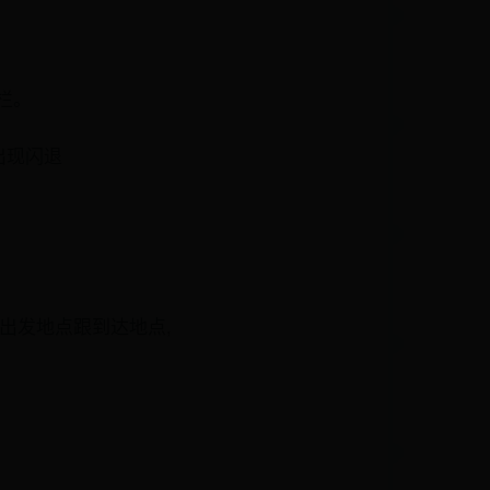
航栏。
页出现闪退
法输入出发地点跟到达地点,